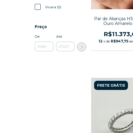
Vivara (5)
Par de Alianças H
Ouro Amarelo
Preço
R$11.373
De
Até
12
x de
R$947,75
se
FRETE GRÁTIS