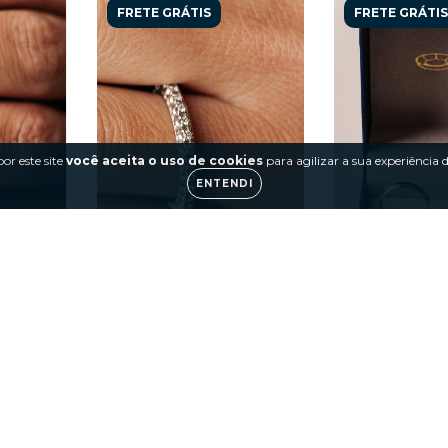
FRETE GRÁTIS
FRETE GRÁTIS
or este site
você aceita o uso de cookies
para agilizar a sua experiência
ENTENDI
nco 18k
Aliança Inteira 18k
Par de Alian
mantes
Lovely em Ou
18k Lisa A
R$6.308,00
,00
R$11.3