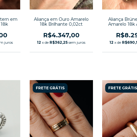
Aliança Brün
Stern em
Aliança em Ouro Amarelo
Amarelo 18k
 18k
18k Brilhante 0,02ct
R$8.2
,00
R$4.347,00
12
x de
R$690,
m juros
12
x de
R$362,25
sem juros
FRETE GRÁTIS
FRETE GRÁTIS