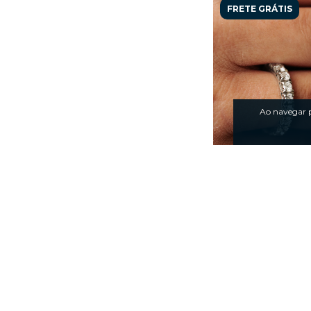
FRETE GRÁTIS
Ao navegar p
Aliança Ouro Bra
Inteira com Dia
1,61ct
R$27.227