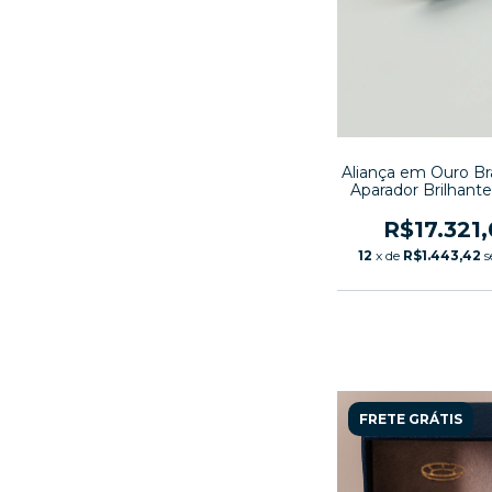
Aliança em Ouro B
Aparador Brilhante
R$17.321
12
x de
R$1.443,42
s
FRETE GRÁTIS