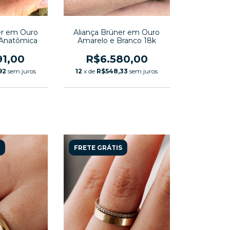
er em Ouro
Aliança Brüner em Ouro
 Anatômica
Amarelo e Branco 18k
91,00
R$6.580,00
92
sem juros
12
x de
R$548,33
sem juros
FRETE GRÁTIS