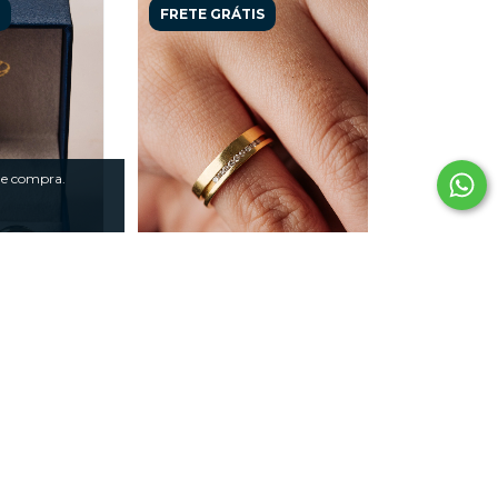
FRETE GRÁTIS
 de compra.
ças Vivara
Aliança Coliseu em Ouro
ro Amarelo
Amarelo 18k e Diamante
natômica
0,09ct
18,00
R$6.041,00