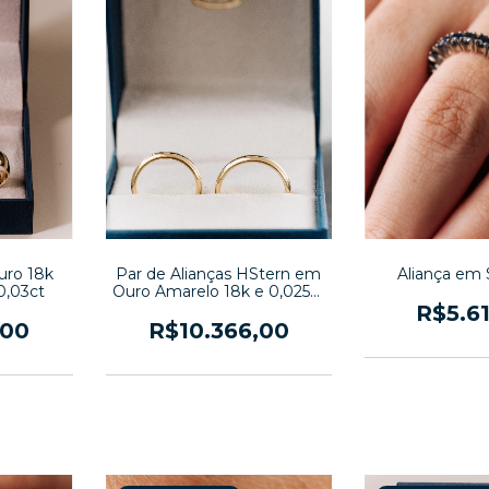
Aliança em 
uro 18k
Par de Alianças HStern em
0,03ct
Ouro Amarelo 18k e 0,025ct
Brilhante
R$5.6
,00
R$10.366,00