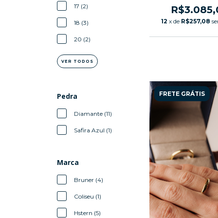
17 (2)
R$3.085,
12
x de
R$257,08
se
18 (3)
20 (2)
VER TODOS
FRETE GRÁTIS
Pedra
Diamante (11)
Safira Azul (1)
Marca
Bruner (4)
Coliseu (1)
Hstern (5)