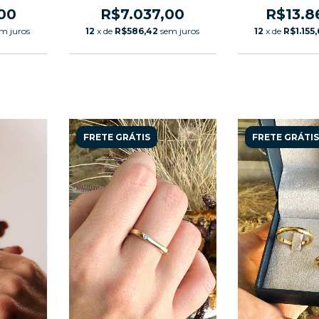
Anatômica
Filete Our
Diamante 0,
00
R$7.037,00
R$13.8
Anatô
m juros
12
x de
R$586,42
sem juros
12
x de
R$1.155
FRETE GRÁTIS
FRETE GRÁTIS