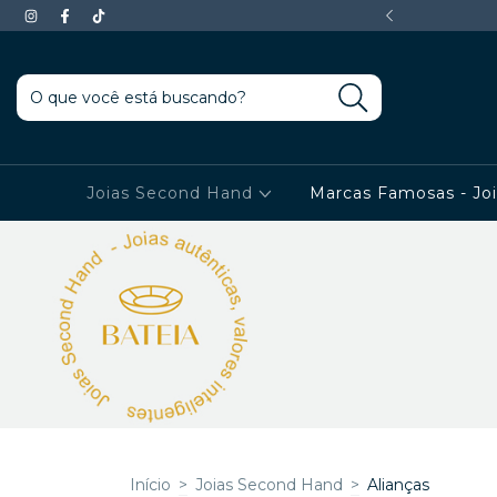
 EM TODOS OS PRODUTOS
Joias Second Hand
Marcas Famosas - Jo
Início
>
Joias Second Hand
>
Alianças