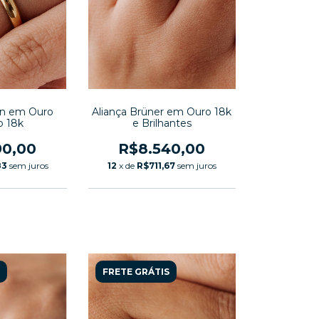
rn em Ouro
Aliança Brüner em Ouro 18k
o 18k
e Brilhantes
90,00
R$8.540,00
83
sem juros
12
x de
R$711,67
sem juros
FRETE GRÁTIS