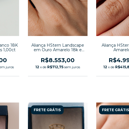
Aliança HStern Landscape
ranco 18K
Aliança HSte
em Ouro Amarelo 18k e
s 1,00ct
Amarel
Diamantes
R$8.553,00
,00
R$4.9
12
x de
R$712,75
sem juros
em juros
12
x de
R$415,
FRETE GRÁTIS
FRETE GRÁTIS