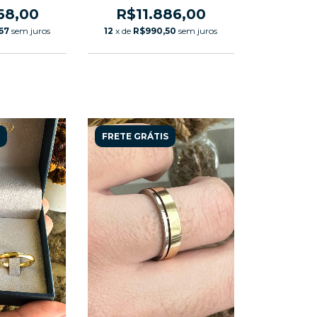
Brilhantes 0,03ct
o Branco
03ct Canoa
R$11.886,00
68,00
mica
12
x de
R$990,50
sem juros
,67
sem juros
FRETE GRÁTIS