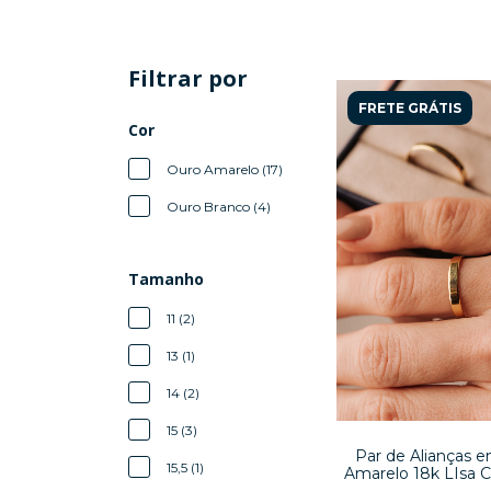
Filtrar por
FRETE GRÁTIS
Cor
Ouro Amarelo (17)
Ouro Branco (4)
Tamanho
11 (2)
13 (1)
14 (2)
15 (3)
Par de Alianças 
15,5 (1)
Amarelo 18k LIsa 