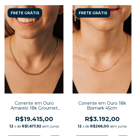
FRETE GRÁTIS
FRETE GRÁTIS
Corrente em Ouro
Corrente em Ouro 18k
Amarelo 18k Groumet
Bismark 45cm
com Detalhe Diamantado
Branco
R$19.415,00
R$3.192,00
12
x de
R$1.617,92
sem juros
12
x de
R$266,00
sem juros