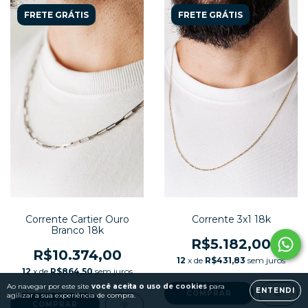
FRETE GRÁTIS
FRETE GRÁTIS
Corrente Cartier Ouro
Corrente 3x1 18k
Branco 18k
R$5.182,00
R$10.374,00
12
x de
R$431,83
sem juros
12
x de
R$864,50
sem juros
Ao navegar por este site
você aceita o uso de cookies
para
ENTENDI
agilizar a sua experiência de compra.