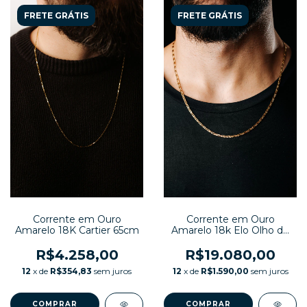
FRETE GRÁTIS
FRETE GRÁTIS
Corrente em Ouro
Corrente em Ouro
Amarelo 18K Cartier 65cm
Amarelo 18k Elo Olho de
Tigre
R$4.258,00
R$19.080,00
12
x de
R$354,83
sem juros
12
x de
R$1.590,00
sem juros
COMPRAR