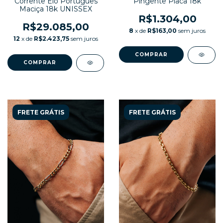
Corrente Elo Português
Pingente Placa 18k
Maciça 18k UNISSEX
R$1.304,00
R$29.085,00
8
x de
R$163,00
sem juros
12
x de
R$2.423,75
sem juros
FRETE GRÁTIS
FRETE GRÁTIS