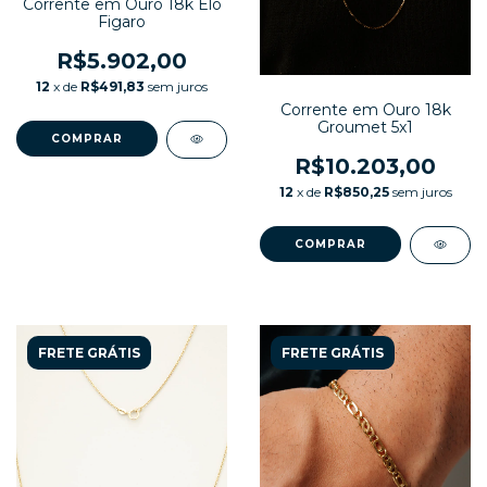
Corrente em Ouro 18k Elo
Figaro
R$5.902,00
12
x de
R$491,83
sem juros
Corrente em Ouro 18k
Groumet 5x1
R$10.203,00
12
x de
R$850,25
sem juros
FRETE GRÁTIS
FRETE GRÁTIS