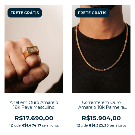
FRETE GRÁTIS
FRETE GRÁTIS
Anel em Ouro Amarelo
Corrente em Ouro
18k Pave Masculino
Amarelo 18k Palmeira
Quadrado Brilhantes
56,5cm
0,46ct
R$17.690,00
R$15.904,00
12
x de
R$1.474,17
sem juros
12
x de
R$1.325,33
sem juros