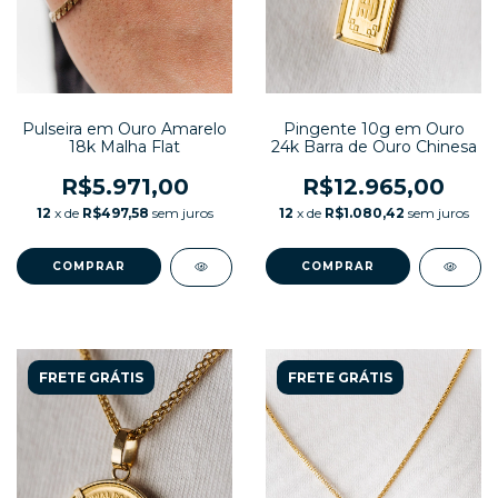
Pulseira em Ouro Amarelo
Pingente 10g em Ouro
18k Malha Flat
24k Barra de Ouro Chinesa
R$5.971,00
R$12.965,00
12
x de
R$497,58
sem juros
12
x de
R$1.080,42
sem juros
COMPRAR
FRETE GRÁTIS
FRETE GRÁTIS