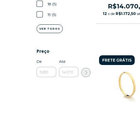
18 (5)
R$14.070
12
x de
R$1.172,50
s
19 (5)
VER TODOS
Preço
FRETE GRÁTIS
De
Até