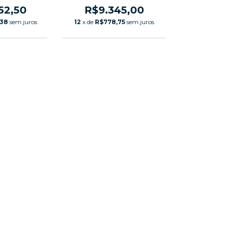
52,50
R$9.345,00
,38
sem juros
12
x de
R$778,75
sem juros