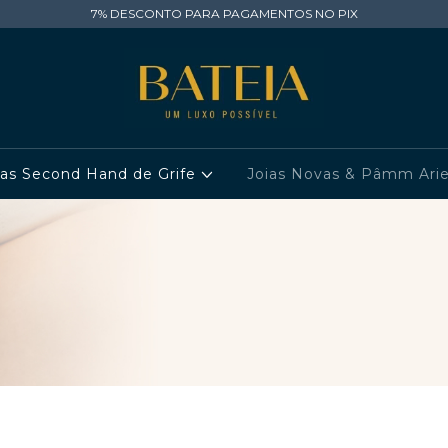
7% DESCONTO PARA PAGAMENTOS NO PIX
ias Second Hand de Grife
Joias Novas & Pâmm Ari