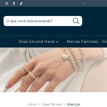
 EM TODOS OS PRODUTOS
Joias Second Hand
Marcas Famosas - Jo
Início
>
Joias Novas
>
Alianças