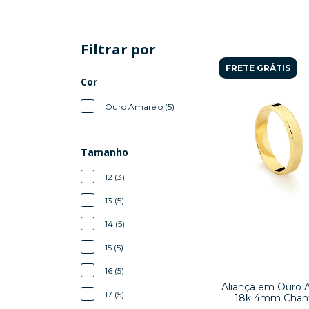
Filtrar por
FRETE GRÁTIS
Cor
Ouro Amarelo (5)
Tamanho
12 (3)
13 (5)
14 (5)
15 (5)
16 (5)
Aliança em Ouro 
17 (5)
18k 4mm Chan