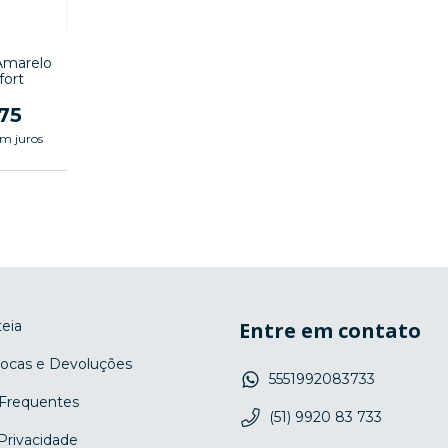
Amarelo
ort
75
m juros
eia
Entre em contato
rocas e Devoluções
5551992083733
Frequentes
(51) 9920 83 733
 Privacidade