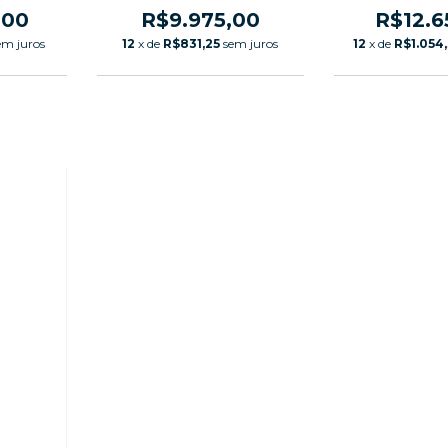
,00
R$9.975,00
R$12.6
em juros
12
x de
R$831,25
sem juros
12
x de
R$1.054