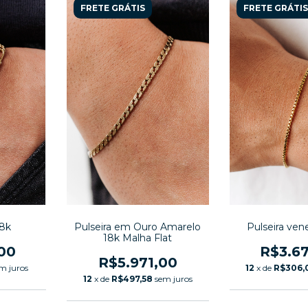
FRETE GRÁTIS
FRETE GRÁTIS
Pulseira ven
18k
Pulseira em Ouro Amarelo
18k Malha Flat
R$3.6
00
R$5.971,00
12
x de
R$306,
m juros
12
x de
R$497,58
sem juros