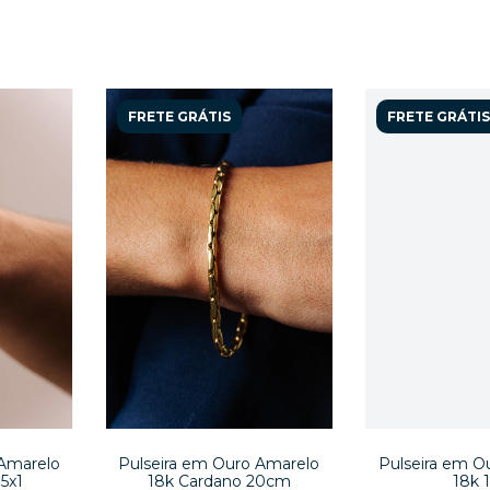
FRETE GRÁTIS
FRETE GRÁTIS
 Amarelo
Pulseira em Ouro Amarelo
Pulseira em O
5x1
18k Cardano 20cm
18k 1