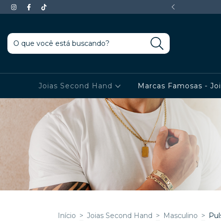
 EM TODOS OS PRODUTOS
Joias Second Hand
Marcas Famosas - Jo
Início
>
Joias Second Hand
>
Masculino
>
Pul