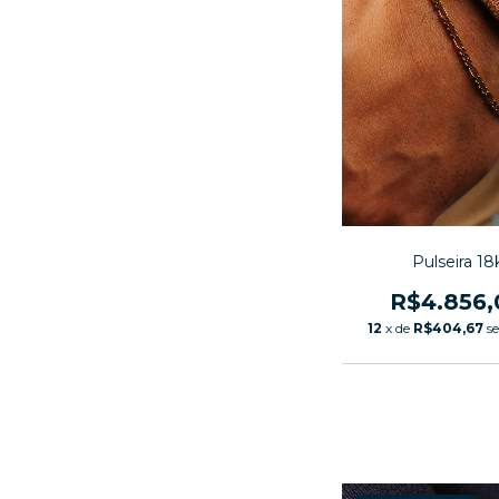
Pulseira 18
R$4.856,
12
x de
R$404,67
s