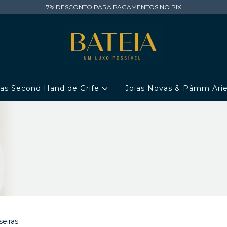
7% DESCONTO PARA PAGAMENTOS NO PIX
ias Second Hand de Grife
Joias Novas & Pâmm Ari
seiras