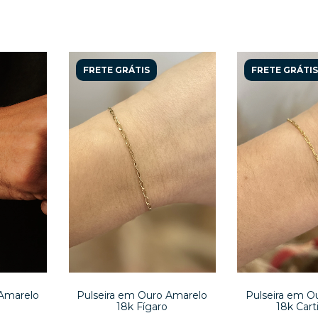
FRETE GRÁTIS
FRETE GRÁTIS
Pulseira em Ouro Amarelo
Pulseira em O
 Amarelo
18k Fígaro
18k Carti