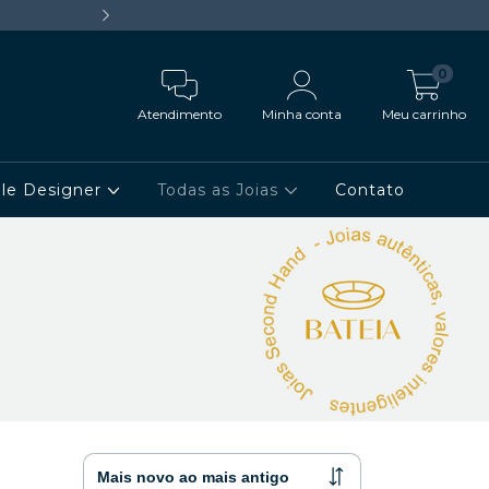
FRETE GRÁTIS EM TODO
0
Atendimento
Minha conta
Meu carrinho
ele Designer
Todas as Joias
Contato