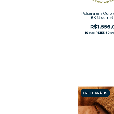
Pulseira em Ouro
18K Groumet 
R$1.556,
10
x de
R$155,60
se
FRETE GRÁTIS