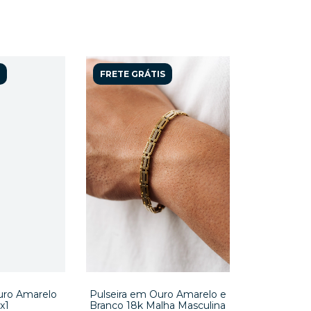
FRETE GRÁTIS
uro Amarelo
Pulseira em Ouro Amarelo e
x1
Branco 18k Malha Masculina