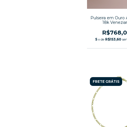
Pulseira em Ouro
18k Venezia
R$768,
5
x de
R$153,60
se
FRETE GRÁTIS