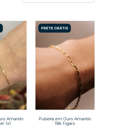
FRETE GRÁTIS
uro Amarelo
Pulseira em Ouro Amarelo
er 1x1
18k Figaro