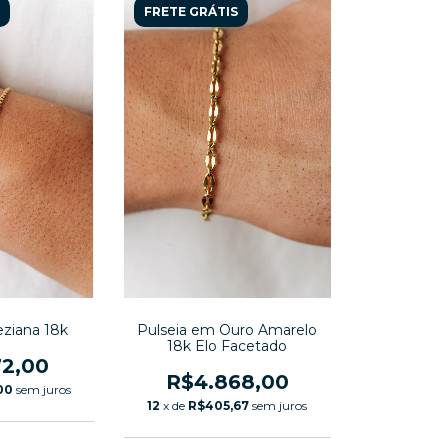
FRETE GRÁTIS
eziana 18k
Pulseia em Ouro Amarelo
18k Elo Facetado
72,00
R$4.868,00
00
sem juros
12
x de
R$405,67
sem juros